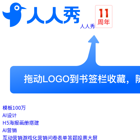
人人秀
模板
100万
AI设计
H5
海报
画册
搭建
AI营销
互动营销
游戏化营销
问卷表单
答题
投票
大屏