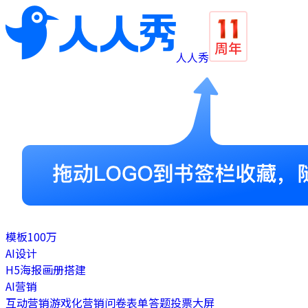
人人秀
模板
100万
AI设计
H5
海报
画册
搭建
AI营销
互动营销
游戏化营销
问卷表单
答题
投票
大屏