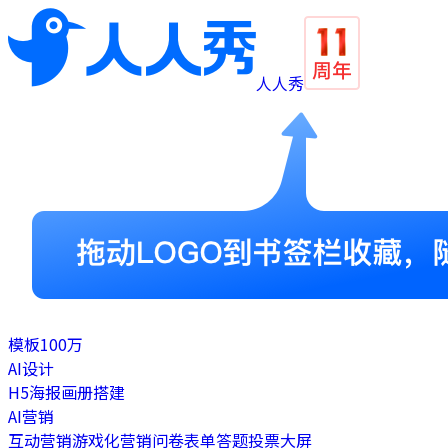
人人秀
模板
100万
AI设计
H5
海报
画册
搭建
AI营销
互动营销
游戏化营销
问卷表单
答题
投票
大屏