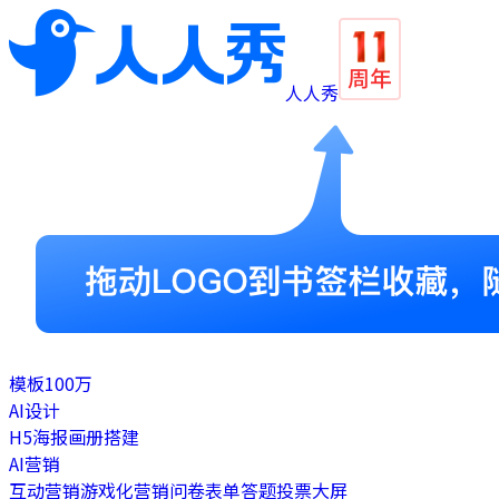
人人秀
模板
100万
AI设计
H5
海报
画册
搭建
AI营销
互动营销
游戏化营销
问卷表单
答题
投票
大屏