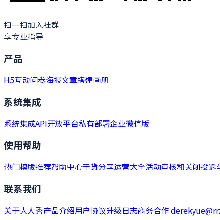
扫一扫加入社群
享专业指导
产品
H5
互动
问卷
海报
文章
搭建
画册
系统集成
系统集成
API开放平台
私有部署
企业微信版
使用帮助
热门模版推荐
帮助中心
干货分享
运营大全
活动审核和关闭
投诉
联系我们
关于人人秀
产品介绍
用户协议
升级日志
商务合作 derekyue@rrx