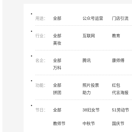
用途
：
全部
公众号运营
门店引流
行业
：
全部
互联网
教育
美妆
名企
：
全部
腾讯
康师傅
万科
功能
：
全部
照片投票
红包
拼团
助力
代言海报
节日
：
全部
38妇女节
51劳动节
教师节
中秋节
国庆节