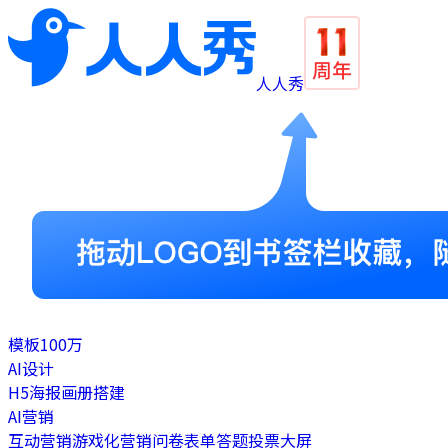
人人秀
模板
100万
AI设计
H5
海报
画册
搭建
AI营销
互动营销
游戏化营销
问卷表单
答题
投票
大屏