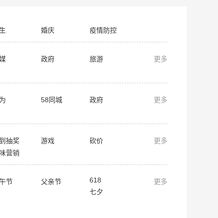
生
婚庆
疫情防控
媒
政府
旅游
更多
为
58同城
政府
更多
到抽奖
游戏
砍价
更多
味营销
618
午节
父亲节
更多
七夕