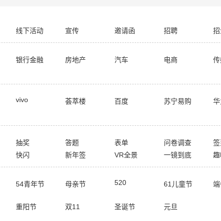
线下活动
宣传
邀请函
招聘
招
银行金融
房地产
汽车
电商
传
vivo
荟萃楼
百度
苏宁易购
华
抽奖
答题
表单
问卷调查
签
快闪
新年签
VR全景
一镜到底
趣
520
54青年节
母亲节
61儿童节
端
重阳节
双11
圣诞节
元旦