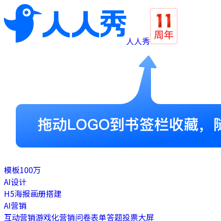
人人秀
模板
100万
AI设计
H5
海报
画册
搭建
AI营销
互动营销
游戏化营销
问卷表单
答题
投票
大屏