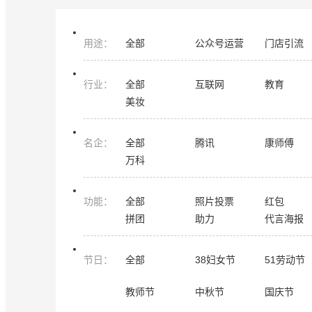
用途
：
全部
公众号运营
门店引流
行业
：
全部
互联网
教育
美妆
名企
：
全部
腾讯
康师傅
万科
功能
：
全部
照片投票
红包
拼团
助力
代言海报
节日
：
全部
38妇女节
51劳动节
教师节
中秋节
国庆节