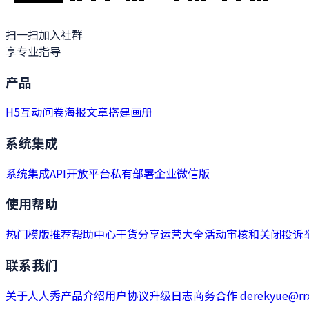
扫一扫加入社群
享专业指导
产品
H5
互动
问卷
海报
文章
搭建
画册
系统集成
系统集成
API开放平台
私有部署
企业微信版
使用帮助
热门模版推荐
帮助中心
干货分享
运营大全
活动审核和关闭
投诉
联系我们
关于人人秀
产品介绍
用户协议
升级日志
商务合作 derekyue@rrx