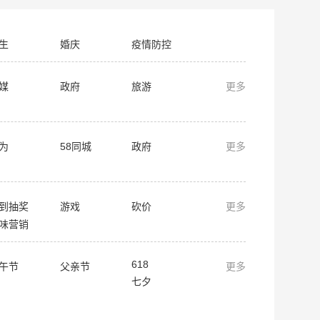
生
婚庆
疫情防控
媒
政府
旅游
更多
为
58同城
政府
更多
到抽奖
游戏
砍价
更多
味营销
618
午节
父亲节
更多
七夕