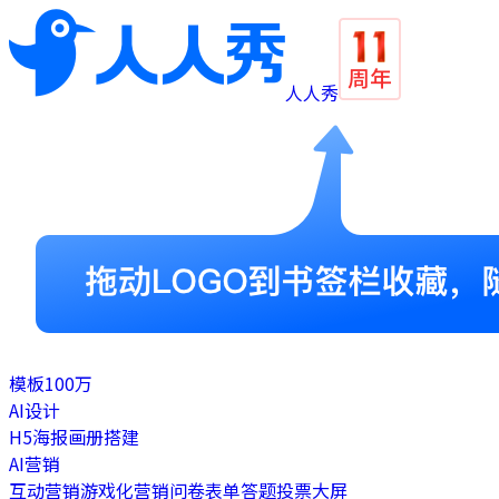
人人秀
模板
100万
AI设计
H5
海报
画册
搭建
AI营销
互动营销
游戏化营销
问卷表单
答题
投票
大屏