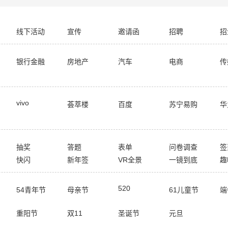
线下活动
宣传
邀请函
招聘
招
银行金融
房地产
汽车
电商
传
vivo
荟萃楼
百度
苏宁易购
华
抽奖
答题
表单
问卷调查
签
快闪
新年签
VR全景
一镜到底
趣
520
54青年节
母亲节
61儿童节
端
重阳节
双11
圣诞节
元旦