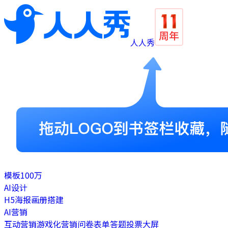
人人秀
模板
100万
AI设计
H5
海报
画册
搭建
AI营销
互动营销
游戏化营销
问卷表单
答题
投票
大屏