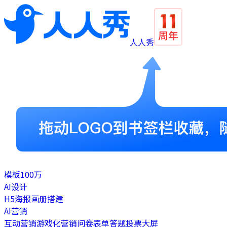
人人秀
模板
100万
AI设计
H5
海报
画册
搭建
AI营销
互动营销
游戏化营销
问卷表单
答题
投票
大屏