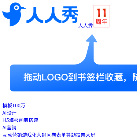
人人秀
模板
100万
AI设计
H5
海报
画册
搭建
AI营销
互动营销
游戏化营销
问卷表单
答题
投票
大屏