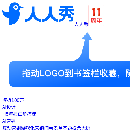
人人秀
模板
100万
AI设计
H5
海报
画册
搭建
AI营销
互动营销
游戏化营销
问卷表单
答题
投票
大屏