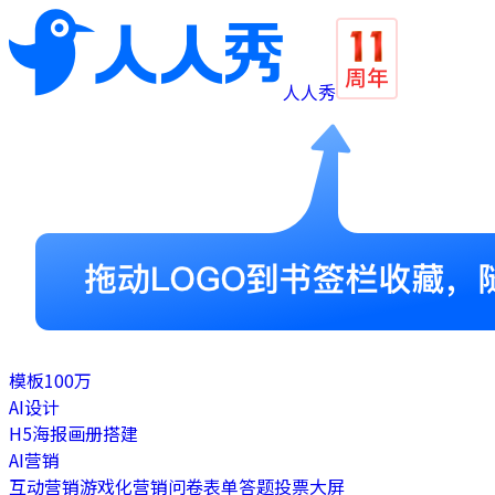
人人秀
模板
100万
AI设计
H5
海报
画册
搭建
AI营销
互动营销
游戏化营销
问卷表单
答题
投票
大屏