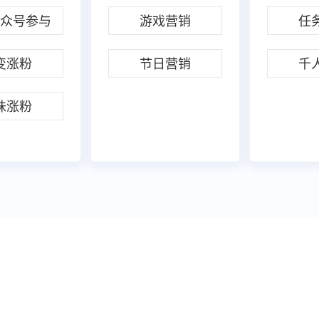
众号参与
游戏营销
任
变涨粉
节日营销
千
味涨粉