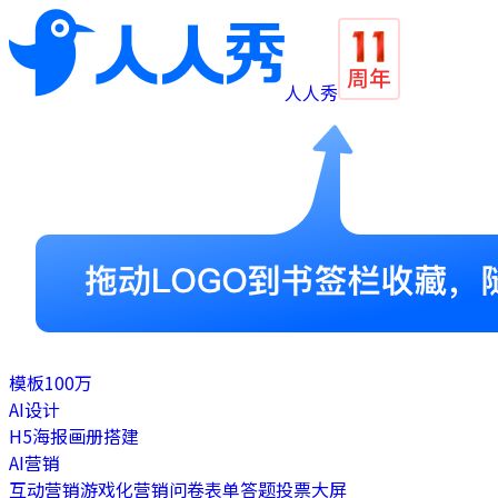
人人秀
模板
100万
AI设计
H5
海报
画册
搭建
AI营销
互动营销
游戏化营销
问卷表单
答题
投票
大屏