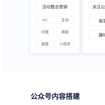
活动整合营销
关注公
H5
互动
裂
问卷
海报
趣
画册
小程序
公众号内容搭建