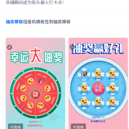
商铺瞬间成为街头最火打卡点！
抽奖
模板
扭蛋机
模板
签到抽奖
模板
可商用
可商用