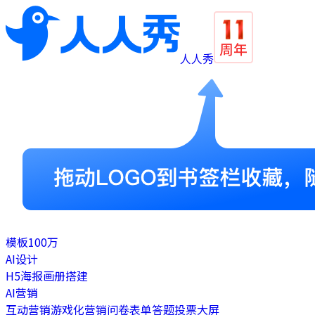
人人秀
模板
100万
AI设计
H5
海报
画册
搭建
AI营销
互动营销
游戏化营销
问卷表单
答题
投票
大屏