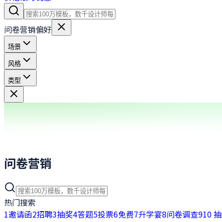
问卷营销偏好
场景
风格
类型
问卷营销
热门搜索
1
邀请函
2
招聘
3
抽奖
4
答题
5
投票
6
免费
7
升学宴
8
问卷调查
9
10 抽