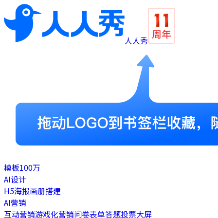
人人秀
模板
100万
AI设计
H5
海报
画册
搭建
AI营销
互动营销
游戏化营销
问卷表单
答题
投票
大屏