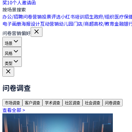
奖
10
个人邀请函
按场景搜索
办公/招聘
问卷营销
投票评选
小红书
培训招生
政府/组织
医疗保
电子画册
海报设计
互动营销
幼儿园
门店/商超
高校/教育
金融银
问卷营销偏好
场景
风格
类型
问卷调查
市场调查
客户调查
学术调查
社区调查
社会调查
问卷调查
查看全部 >