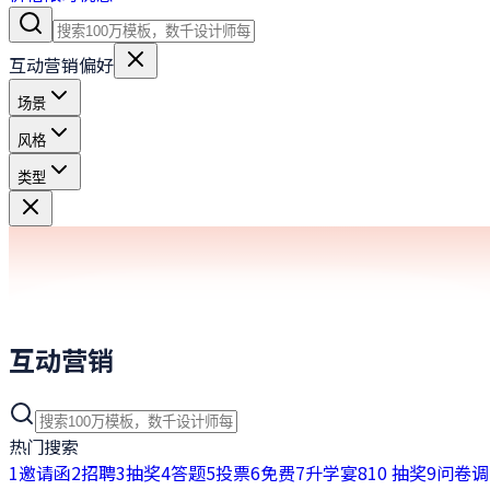
互动营销偏好
场景
风格
类型
互动营销
热门搜索
1
邀请函
2
招聘
3
抽奖
4
答题
5
投票
6
免费
7
升学宴
8
10 抽奖
9
问卷调