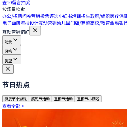
查
10
留言抽奖
按场景搜索
办公/招聘
问卷营销
投票评选
小红书
培训招生
政府/组织
医疗保
电子画册
海报设计
互动营销
幼儿园
门店/商超
高校/教育
金融银
互动营销偏好
场景
风格
类型
节日热点
感恩节小游戏
感恩节活动
圣诞节活动
圣诞节小游戏
查看全部 >