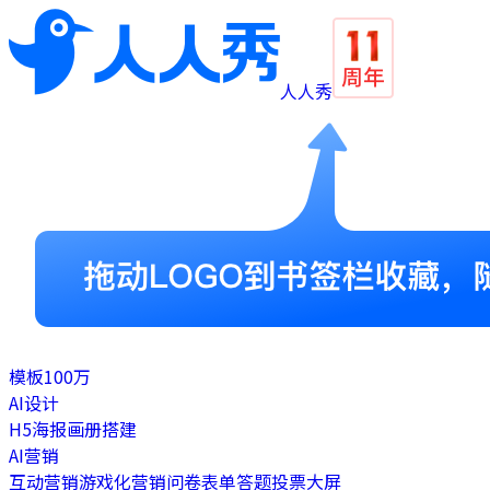
人人秀
模板
100万
AI设计
H5
海报
画册
搭建
AI营销
互动营销
游戏化营销
问卷表单
答题
投票
大屏