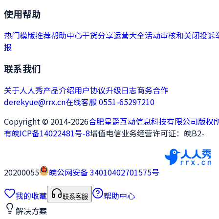
使用帮助
热门模版推荐
帮助中心
干货分享
运营大全
活动审核和关闭
投诉
报
联系我们
关于人人秀
产品介绍
用户协议
升级日志
商务合作
derekyue@rrx.cn
在线客服 0551-65297210
Copyright © 2014-2026
合肥星爵互动信息科技有限公司版权
有
皖ICP备14022481号-8
增值电信业务经营许可证：皖B2-
20200055
皖公网安备 34010402701575号
我的收藏
帮助中心
联系客服
解决方案