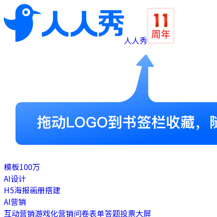
人人秀
模板
100万
AI设计
H5
海报
画册
搭建
AI营销
互动营销
游戏化营销
问卷表单
答题
投票
大屏