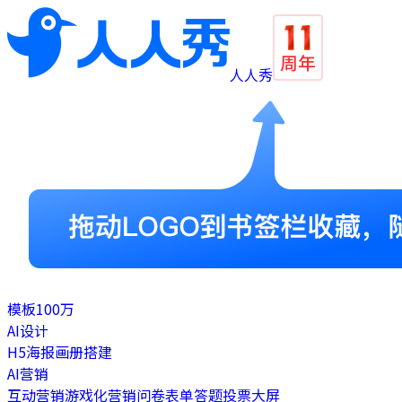
人人秀
模板
100万
AI设计
H5
海报
画册
搭建
AI营销
互动营销
游戏化营销
问卷表单
答题
投票
大屏