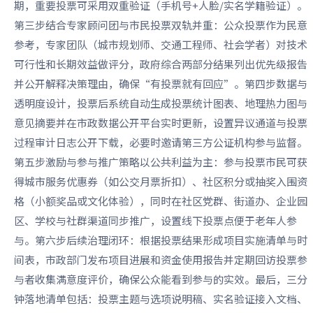
期，重要投票可采用双重验证（手机号+人脸/实名学籍验证）。
第三步结合专家顾问团与市民投票双轨并重：公众投票作为民意
参考，专家团队（城市规划师、交通工程师、社会学者）对技术
可行性和长期效益做评分，政府综合两部分结果列出优先级报告
并公开解释决策理由，确保“有投票就有回应”。第四步数据与
透明度设计，投票后系统自动生成投票统计图表、地理热力图与
意见摘要并在市政数据公开平台实时更新，设置异议通道与投票
过程审计日志公开下载，必要时邀请第三方公证机构参与监督。
第五步激励与参与推广策略以公共利益为主：参与投票市民可获
得城市服务优惠券（如公交月票折扣）、社区积分或抽奖入围资
格（小额奖品或文化体验），同时在社区党群、街道办、企业园
区、学校与社群渠道同步推广，设置线下投票点便于老年人参
与。第六步后续治理闭环：根据投票结果形成项目实施清单与时
间表，市政部门发布项目进展和资金使用报告并定期回访投票参
与者收集满意度评价，确保公众能看到参与的实效。最后，三分
钟落地清单包括：投票主题与选项说明稿、实名验证接入文档、