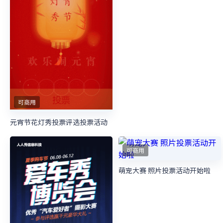
可商用
儿童芭蕾舞蹈微信投票评选活动
可商用
绿色插画卡通开学季萌娃大咖秀照片投票