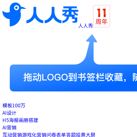
人人秀
模板
100万
AI设计
H5
海报
画册
搭建
AI营销
互动营销
游戏化营销
问卷表单
答题
投票
大屏