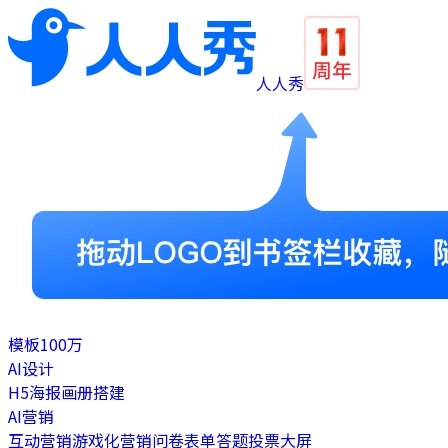
人人秀
模板
100万
AI设计
H5
海报
画册
搭建
AI营销
互动营销
游戏化营销
问卷表单
答题
投票
大屏