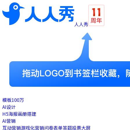
人人秀
模板
100万
AI设计
H5
海报
画册
搭建
AI营销
互动营销
游戏化营销
问卷表单
答题
投票
大屏