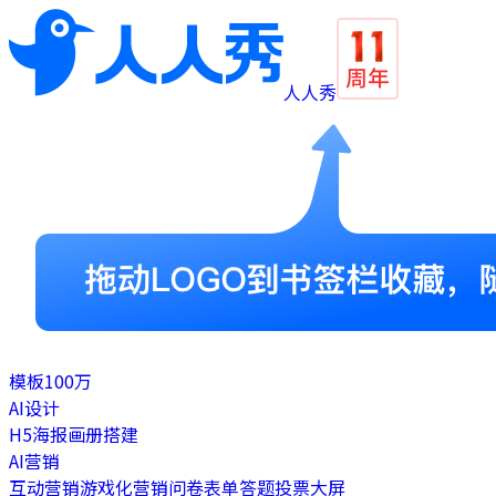
人人秀
模板
100万
AI设计
H5
海报
画册
搭建
AI营销
互动营销
游戏化营销
问卷表单
答题
投票
大屏