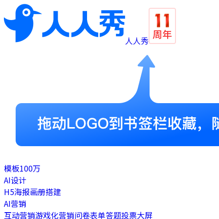
人人秀
模板
100万
AI设计
H5
海报
画册
搭建
AI营销
互动营销
游戏化营销
问卷表单
答题
投票
大屏