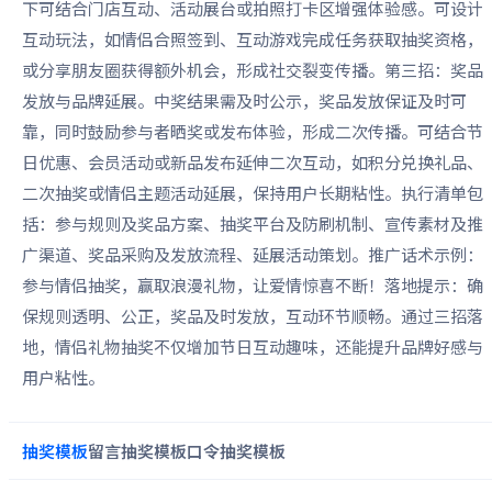
下可结合门店互动、活动展台或拍照打卡区增强体验感。可设计
互动玩法，如情侣合照签到、互动游戏完成任务获取抽奖资格，
或分享朋友圈获得额外机会，形成社交裂变传播。第三招：奖品
发放与品牌延展。中奖结果需及时公示，奖品发放保证及时可
靠，同时鼓励参与者晒奖或发布体验，形成二次传播。可结合节
日优惠、会员活动或新品发布延伸二次互动，如积分兑换礼品、
二次抽奖或情侣主题活动延展，保持用户长期粘性。执行清单包
括：参与规则及奖品方案、抽奖平台及防刷机制、宣传素材及推
广渠道、奖品采购及发放流程、延展活动策划。推广话术示例：
参与情侣抽奖，赢取浪漫礼物，让爱情惊喜不断！落地提示：确
保规则透明、公正，奖品及时发放，互动环节顺畅。通过三招落
地，情侣礼物抽奖不仅增加节日互动趣味，还能提升品牌好感与
用户粘性。
抽奖
模板
留言抽奖
模板
口令抽奖
模板