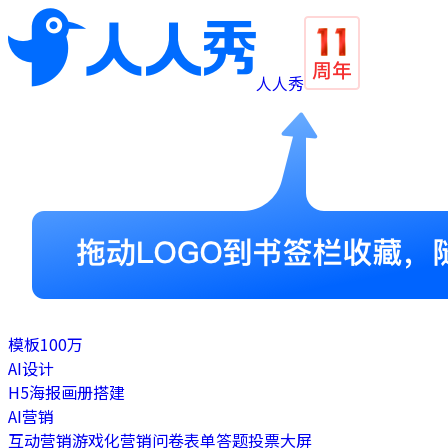
人人秀
模板
100万
AI设计
H5
海报
画册
搭建
AI营销
互动营销
游戏化营销
问卷表单
答题
投票
大屏