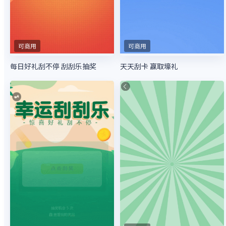
可商用
可商用
每日好礼刮不停 刮刮乐抽奖
天天刮卡 赢取壕礼