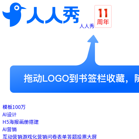
人人秀
模板
100万
AI设计
H5
海报
画册
搭建
AI营销
互动营销
游戏化营销
问卷表单
答题
投票
大屏