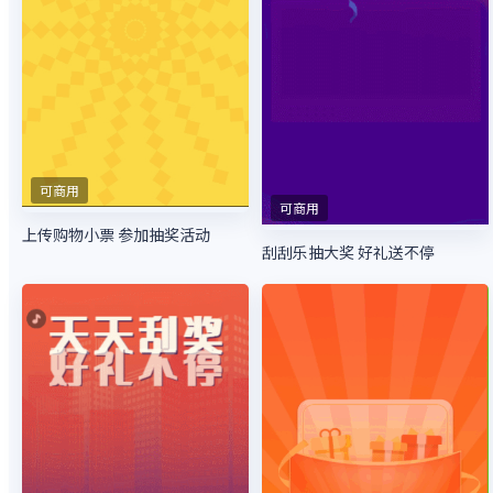
可商用
可商用
上传购物小票 参加抽奖活动
刮刮乐抽大奖 好礼送不停