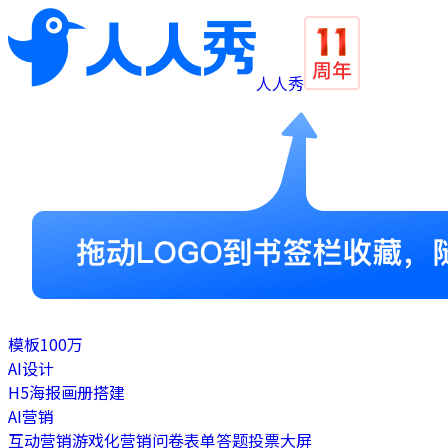
人人秀
模板
100万
AI设计
H5
海报
画册
搭建
AI营销
互动营销
游戏化营销
问卷表单
答题
投票
大屏