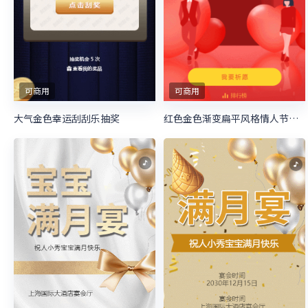
可商用
可商用
大气金色幸运刮刮乐抽奖
红色金色渐变扁平风格情人节放飞孔明灯活动