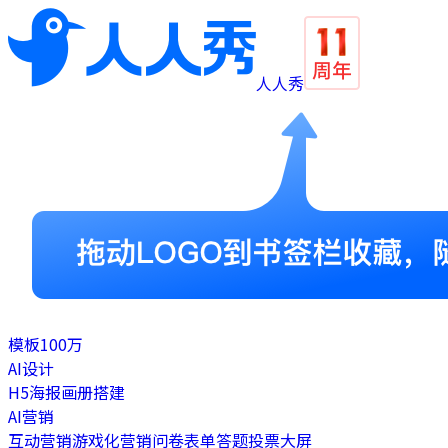
人人秀
模板
100万
AI设计
H5
海报
画册
搭建
AI营销
互动营销
游戏化营销
问卷表单
答题
投票
大屏