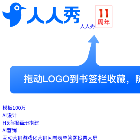
人人秀
模板
100万
AI设计
H5
海报
画册
搭建
AI营销
互动营销
游戏化营销
问卷表单
答题
投票
大屏