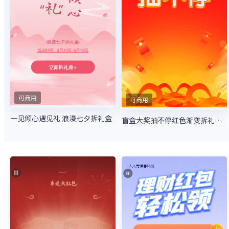
可商用
可商用
一见倾心遇见礼 浪漫七夕拆礼盒
盲盒大奖抽不停红色渐变拆礼盒活动