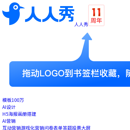
人人秀
模板
100万
AI设计
H5
海报
画册
搭建
AI营销
互动营销
游戏化营销
问卷表单
答题
投票
大屏