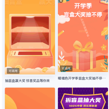
可商用
可商用
暖橘色开学季盲盒大奖抽不停拆礼盒
抽盲盒赢大奖 惊喜奖品等你来