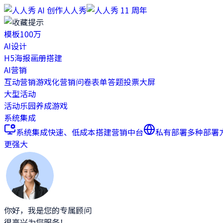
人人秀
模板
100万
AI设计
H5
海报
画册
搭建
AI营销
互动营销
游戏化营销
问卷表单
答题
投票
大屏
大型活动
活动乐园
养成游戏
系统集成
系统集成
快速、低成本搭建营销中台
私有部署
多种部署
更强大
你好，我是您的专属顾问
很高兴为您服务！