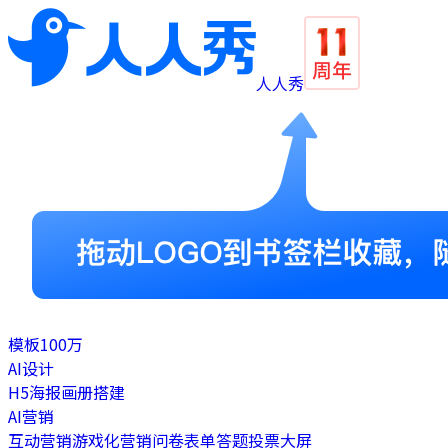
人人秀
模板
100万
AI设计
H5
海报
画册
搭建
AI营销
互动营销
游戏化营销
问卷表单
答题
投票
大屏