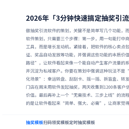
2026年「3分钟快速搞定抽奖引
做抽奖引流软件的策划，关键不是简单写几个功能，
软件策划，只需要三个步骤：第一步，用一句能打中
工具，而是增长发动机。紧接着，把软件的核心卖点
证、奖品自动发放等功能，并强调这些功能的本质价
路径”，让软件看起来像一个能自动产生客户流量的
并沉淀为私域客户。你要在策划中强调这种玩法不是
化场景”：幸运转盘、刮刮卡、摇一摇、拆盲盒、转
门店在周末用软件发起抽奖，两天收集到1200条客户
价值。最后再补上一个“无需技术、三步上线”的流
的是让软件看起来“简单、强大、必需”，让商家觉
抽奖
模板
扫码领奖
模板
定时抽奖
模板