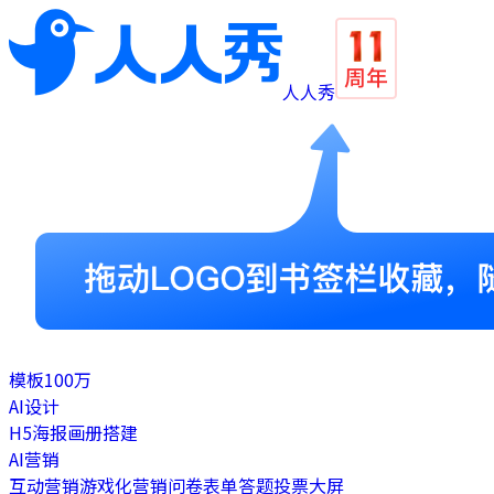
人人秀
模板
100万
AI设计
H5
海报
画册
搭建
AI营销
互动营销
游戏化营销
问卷表单
答题
投票
大屏