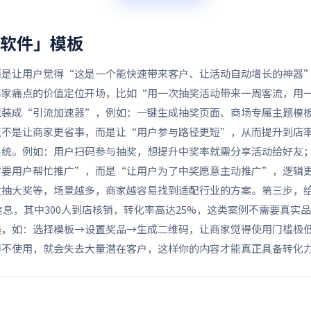
流软件」
模板
而是让用户觉得“这是一个能快速带来客户、让活动自动增长的神器
商家痛点的价值定位开场，比如“用一次抽奖活动带来一周客流，用
包装成“引流加速器”，例如：一键生成抽奖页面、商场专属主题模
值不是让商家更省事，而是让“用户参与路径更短”，从而提升到店
系统。例如：用户扫码参与抽奖，想提升中奖率就需分享活动给好友
“要用户帮忙推广”，而是“让用户为了中奖愿意主动推广”，逻辑
发抽大奖等，场景越多，商家越容易找到适配行业的方案。第三步，
信息，其中300人到店核销，转化率高达25%，这类案例不需要真
程，如：选择模板→设置奖品→生成二维码，让商家觉得使用门槛极
得不使用，就会失去大量潜在客户，这样你的内容才能真正具备转化