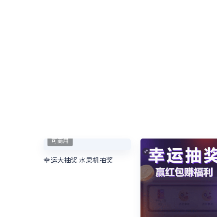
可商用
幸运大抽奖 水果机抽奖