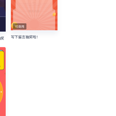
可商用
写下留言抽奖啦！
抽奖