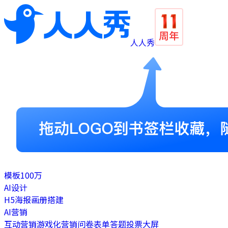
人人秀
模板
100万
AI设计
H5
海报
画册
搭建
AI营销
互动营销
游戏化营销
问卷表单
答题
投票
大屏