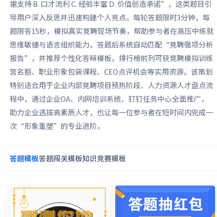
据支持 B. 口才流利 C. 经验丰富 D. 价值创造承诺”，这类题目引
导用户深入反思并迅速构建个人亮点。每轮答题限时3分钟，每
题限答15秒，模拟真实竞聘现场节奏，帮助参与者在高压中练就
思维敏捷与语言组织能力。答题后系统自动匹配“竞聘强项分析
报告”，并推荐个性化答辩模板。排行榜前列可获竞聘模拟训练
营名额、职业形象包装课程、CEO点评机会等实用资源。该策划
特别适合用于企业内部竞聘项目预热阶段、人力资源人才盘点流
程中，通过企业OA、内网培训系统、钉钉任务中心全面推广，
助力企业选拔高素质人才，也让每一位参与者在短时间内完成一
次“形象重塑”的专业进阶。
答题
模板
答题闯关
模板
知识竞赛
模板