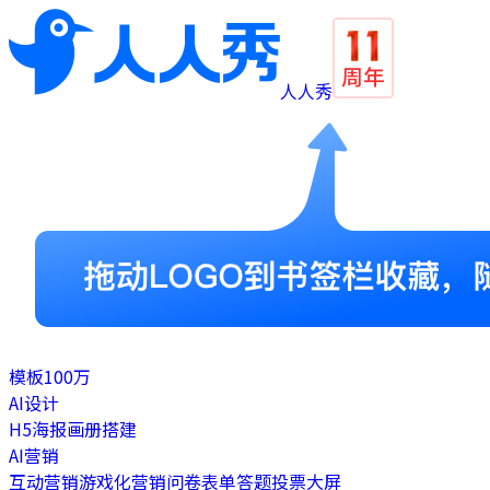
人人秀
模板
100万
AI设计
H5
海报
画册
搭建
AI营销
互动营销
游戏化营销
问卷表单
答题
投票
大屏