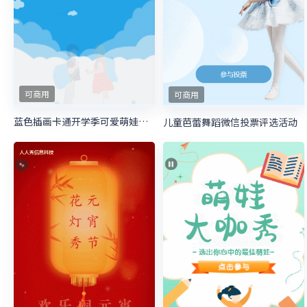
可商用
可商用
蓝色插画卡通开学季可爱萌娃照片投票
儿童芭蕾舞蹈微信投票评选活动