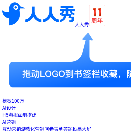
人人秀
模板
100万
AI设计
H5
海报
画册
搭建
AI营销
互动营销
游戏化营销
问卷表单
答题
投票
大屏