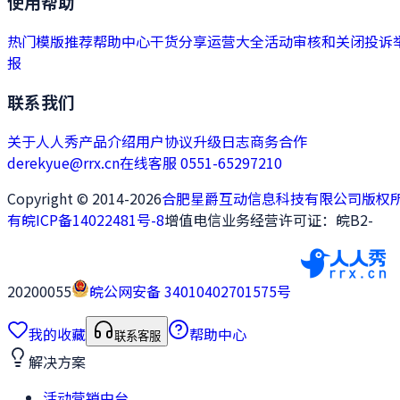
使用帮助
热门模版推荐
帮助中心
干货分享
运营大全
活动审核和关闭
投诉
报
联系我们
关于人人秀
产品介绍
用户协议
升级日志
商务合作
derekyue@rrx.cn
在线客服 0551-65297210
Copyright © 2014-2026
合肥星爵互动信息科技有限公司版权
有
皖ICP备14022481号-8
增值电信业务经营许可证：皖B2-
20200055
皖公网安备 34010402701575号
我的收藏
帮助中心
联系客服
解决方案
活动营销中台