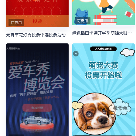
可商用
可商用
绿色插画卡通开学季萌娃大咖秀照片投票
元宵节花灯秀投票评选投票活动