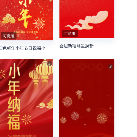
可商用
可商用
喜迎新禧除尘换新
红色新年小年节日祝福小年宣传