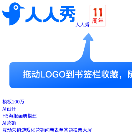
人人秀
模板
100万
AI设计
H5
海报
画册
搭建
AI营销
互动营销
游戏化营销
问卷表单
答题
投票
大屏