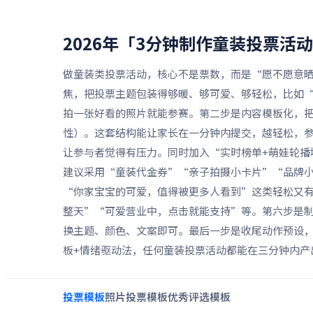
2026年「3分钟制作童装投票活
做童装类投票活动，核心不是票数，而是“愿不愿意
焦，把投票主题包装得够暖、够可爱、够轻松，比如“
拍一张好看的照片就能参赛。第二步是内容模板化，
性）。这套结构能让家长在一分钟内提交，越轻松，
让参与者觉得有压力。同时加入“实时榜单+萌娃轮
建议采用“童装代金券”“亲子拍摄小卡片”“品牌
“你家宝宝的可爱，值得被更多人看到”这类轻松又
整天”“可爱营业中，点击就能支持”等。第六步是
换主题、颜色、文案即可。最后一步是收尾动作预设
板+情绪驱动法，任何童装投票活动都能在三分钟内产
投票
模板
照片投票
模板
优秀评选
模板