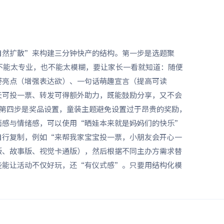
自然扩散”来构建三分钟快产的结构。第一步是选题聚
不能太专业，也不能太模糊，要让家长一看就知道：随便
搭亮点（增强表达欲）、一句话萌趣宣言（提高可读
天可投一票、转发可得额外助力，既能鼓励分享，又不会
第四步是奖品设置，童装主题避免设置过于昂贵的奖励，
面感与情绪感，可以使用“晒娃本来就是妈妈们的快乐”
自行复制，例如“来帮我家宝宝投一票，小朋友会开心一
版、故事版、视觉卡通版），然后根据不同主办方需求替
些能让活动不仅好玩，还“有仪式感”。只要用结构化模