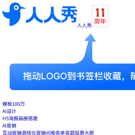
人人秀
模板
100万
AI设计
H5
海报
画册
搭建
AI营销
互动营销
游戏化营销
问卷表单
答题
投票
大屏