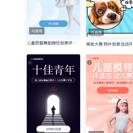
可商用
可商用
儿童芭蕾舞蹈微信投票评选活动
萌