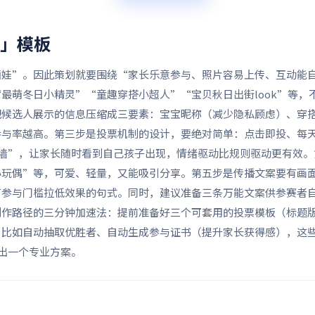
动」
模板
晒娃”。因此策划就要围绕“家长乐意参与、照片容易上传、互动能
最萌冬日小精灵”“童趣穿搭小超人”“宝贝秋日出街look”等，
把候选人展示的信息压缩成三要素：宝宝昵称（减少隐私顾虑）、穿
参与率越高。第三步是投票机制的设计，要绝对简单：点击即投、每
播墙”，让家长随时看到自己孩子出现，情绪驱动比规则驱动更有效。
小玩偶”等，可爱、轻量，又能吸引分享。第五步是传播文案要有画
有参与门槛拉低效果的句式。同时，建议准备三条万能文案供参赛者
制作路径的三分钟加速法：提前准备好三个可套用的投票模板（标题
，比如自动抽取优胜者、自动生成参与证书（提升家长获得感），这
出一个专业方案。