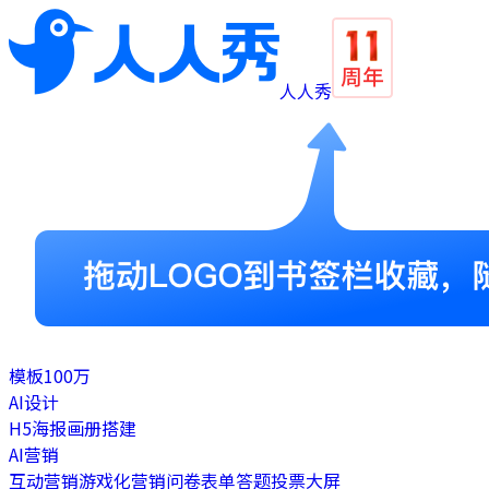
人人秀
模板
100万
AI设计
H5
海报
画册
搭建
AI营销
互动营销
游戏化营销
问卷表单
答题
投票
大屏