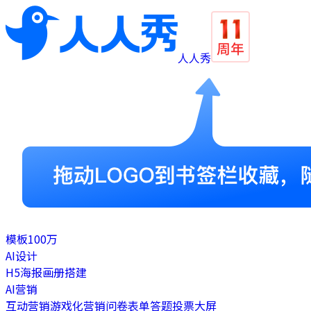
人人秀
模板
100万
AI设计
H5
海报
画册
搭建
AI营销
互动营销
游戏化营销
问卷表单
答题
投票
大屏