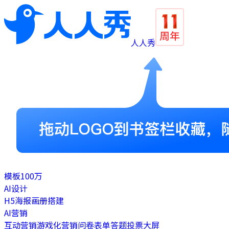
人人秀
模板
100万
AI设计
H5
海报
画册
搭建
AI营销
互动营销
游戏化营销
问卷表单
答题
投票
大屏