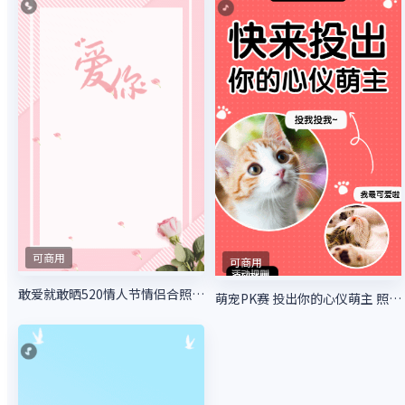
可商用
可商用
敢爱就敢晒520情人节情侣合照大赛
萌宠PK赛 投出你的心仪萌主 照片投票活动