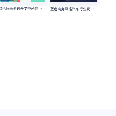
绿色插画卡通开学季萌娃大咖秀照片投票
蓝色商务风格汽车行业夏季购物节照片投票活动