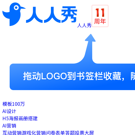
人人秀
模板
100万
AI设计
H5
海报
画册
搭建
AI营销
互动营销
游戏化营销
问卷表单
答题
投票
大屏