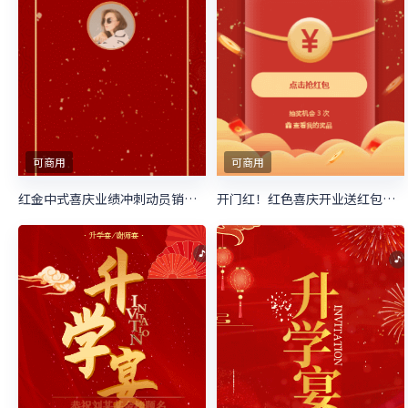
可商用
可商用
红金中式喜庆业绩冲刺动员销售喜报
开门红！红色喜庆开业送红包啦！