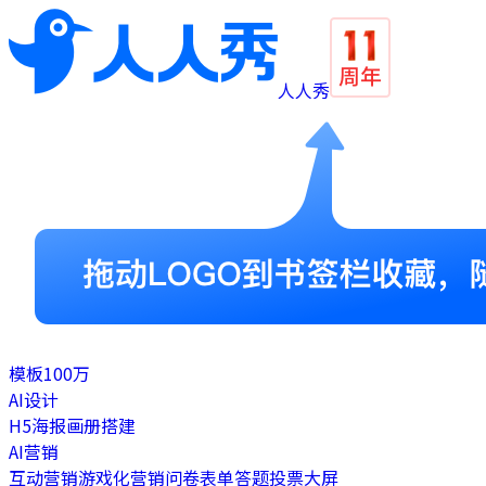
人人秀
模板
100万
AI设计
H5
海报
画册
搭建
AI营销
互动营销
游戏化营销
问卷表单
答题
投票
大屏