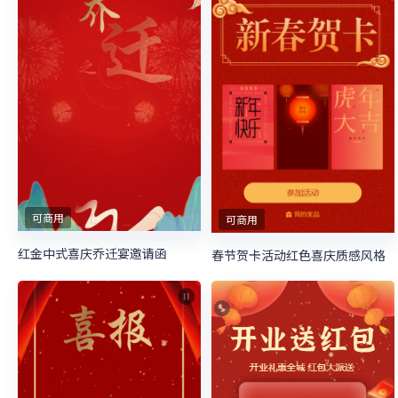
可商用
可商用
红金中式喜庆乔迁宴邀请函
春节贺卡活动红色喜庆质感风格