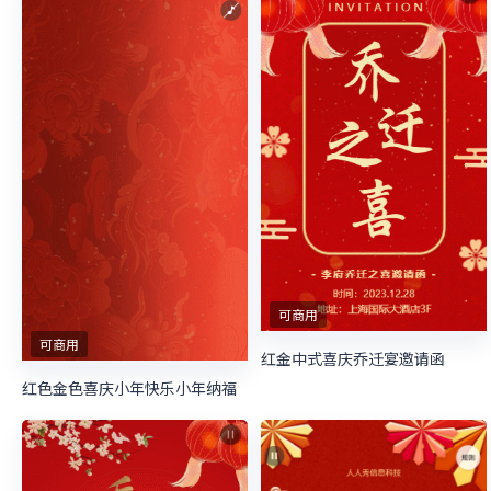
可商用
可商用
红金中式喜庆乔迁宴邀请函
红色金色喜庆小年快乐小年纳福