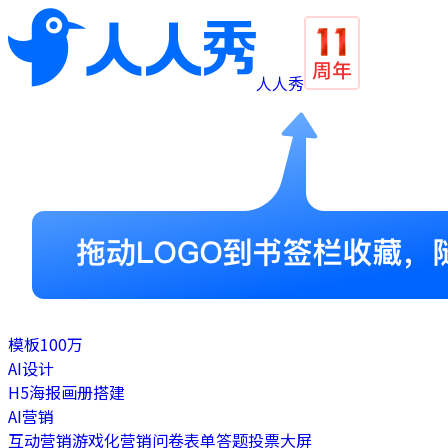
人人秀
模板
100万
AI设计
H5
海报
画册
搭建
AI营销
互动营销
游戏化营销
问卷表单
答题
投票
大屏