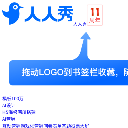
人人秀
模板
100万
AI设计
H5
海报
画册
搭建
AI营销
互动营销
游戏化营销
问卷表单
答题
投票
大屏