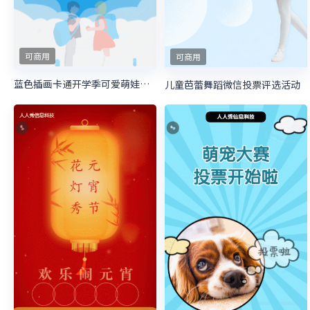
可商用
可商用
蓝色插画卡通开学季可爱萌娃照片投票
儿童芭蕾舞蹈微信投票评选活动