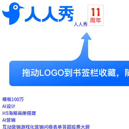
人人秀
模板
100万
AI设计
H5
海报
画册
搭建
AI营销
互动营销
游戏化营销
问卷表单
答题
投票
大屏