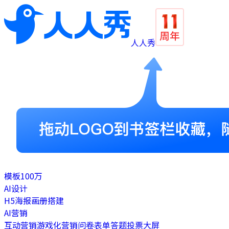
人人秀
模板
100万
AI设计
H5
海报
画册
搭建
AI营销
互动营销
游戏化营销
问卷表单
答题
投票
大屏