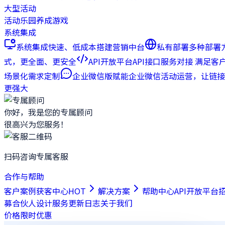
大型活动
活动乐园
养成游戏
系统集成
系统集成
快速、低成本搭建营销中台
私有部署
多种部署
式，更全面、更安全
API开放平台
API接口服务对接 满足客
场景化需求定制
企业微信版
赋能企业微信活动运营，让链接
更强大
你好，我是您的专属顾问
很高兴为您服务！
扫码咨询专属客服
合作与帮助
客户案例
获客中心
HOT
解决方案
帮助中心
API开放平台
募合伙人
设计服务
更新日志
关于我们
价格
限时优惠