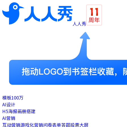
人人秀
模板
100万
AI设计
H5
海报
画册
搭建
AI营销
互动营销
游戏化营销
问卷表单
答题
投票
大屏