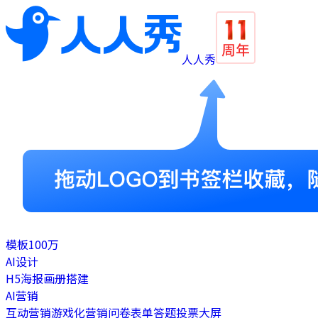
人人秀
模板
100万
AI设计
H5
海报
画册
搭建
AI营销
互动营销
游戏化营销
问卷表单
答题
投票
大屏