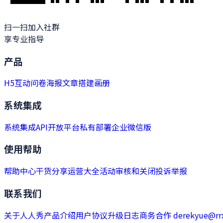
扫一扫加入社群
享专业指导
产品
H5
互动
问卷
海报
文章
搭建
画册
系统集成
系统集成
API开放平台
私有部署
企业微信版
使用帮助
帮助中心
干货分享
运营大全
活动审核和关闭
投诉举报
联系我们
关于人人秀
产品介绍
用户协议
升级日志
商务合作 derekyue@rrx