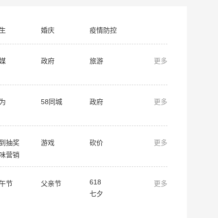
生
婚庆
疫情防控
媒
政府
旅游
更多
为
58同城
政府
更多
到抽奖
游戏
砍价
更多
味营销
618
午节
父亲节
更多
七夕