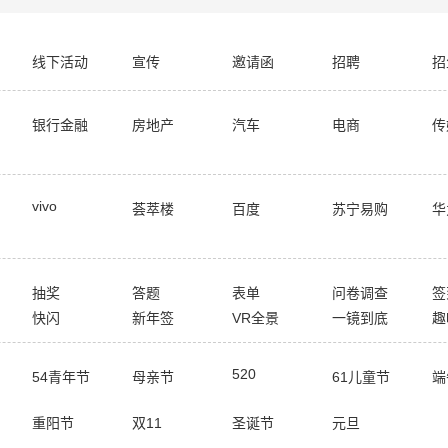
线下活动
宣传
邀请函
招聘
招
银行金融
房地产
汽车
电商
传
vivo
荟萃楼
百度
苏宁易购
华
抽奖
答题
表单
问卷调查
签
快闪
新年签
VR全景
一镜到底
趣
520
54青年节
母亲节
61儿童节
端
重阳节
双11
圣诞节
元旦