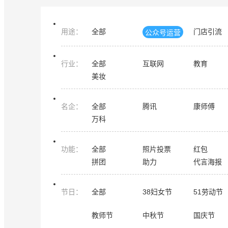
用途
：
全部
门店引流
公众号运营
行业
：
全部
互联网
教育
美妆
名企
：
全部
腾讯
康师傅
万科
功能
：
全部
照片投票
红包
拼团
助力
代言海报
节日
：
全部
38妇女节
51劳动节
教师节
中秋节
国庆节