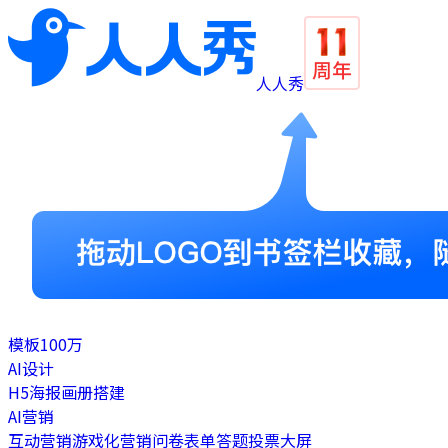
人人秀
模板
100万
AI设计
H5
海报
画册
搭建
AI营销
互动营销
游戏化营销
问卷表单
答题
投票
大屏